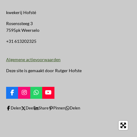
kwekerij Hofsté
Rosenssteeg 3
7595pk Weerselo
+31 613202325
Algemene actievoorwaarden
Deze site is gemaakt door Rutger Hofste
F
I
W
Y
a
n
h
o
c
s
a
u
Delen
Deel
Share
Pinnen
Delen
e
t
t
T
b
a
s
u
o
g
A
b
o
r
p
e
k
a
p