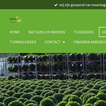
wij zijn geopend van maandag
Ga
direct
naar
de
hoofdinhoud
HOME
NATUURLIJK KWEKEN
TUINZADEN
G
TUINKALENDER
CONTACT
FRAGARIA AARDBE