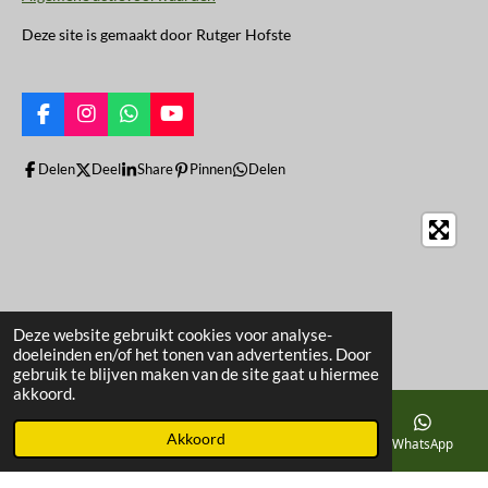
Deze site is gemaakt door Rutger Hofste
F
I
W
Y
a
n
h
o
c
s
a
u
Delen
Deel
Share
Pinnen
Delen
e
t
t
T
b
a
s
u
o
g
A
b
o
r
p
e
k
a
p
m
Deze website gebruikt cookies voor analyse-
doeleinden en/of het tonen van advertenties. Door
gebruik te blijven maken van de site gaat u hiermee
akkoord.
Akkoord
Telefoonnummer
Kaart
Facebook
WhatsApp