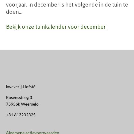
voorjaar. In december is het volgende in de tuin te
doen...
Bekijk onze tuinkalender voor december
kwekerij Hofsté
Rosenssteeg 3
7595pk Weerselo
+31 613202325
Algemene actievoorwaarden