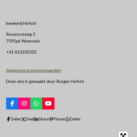
kwekerij Hofsté
Rosenssteeg 3
7595pk Weerselo
+31 613202325
Algemene actievoorwaarden
Deze site is gemaakt door Rutger Hofste
F
I
W
Y
a
n
h
o
c
s
a
u
Delen
Deel
Share
Pinnen
Delen
e
t
t
T
b
a
s
u
o
g
A
b