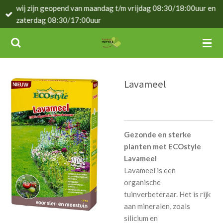
wij zijn geopend van maandag t/m vrijdag 08:30/18:00uur en
Ga
zaterdag 08:30/17:00uur
direct
naar
de
hoofdinhoud
Lavameel
Gezonde en sterke
planten met ECOstyle
Lavameel
Lavameel is een
organische
tuinverbeteraar. Het is rijk
aan mineralen, zoals
silicium en