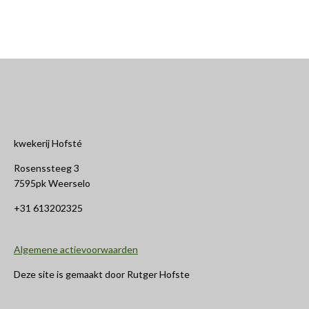
kwekerij Hofsté
Rosenssteeg 3
7595pk Weerselo
+31 613202325
Algemene actievoorwaarden
Deze site is gemaakt door Rutger Hofste