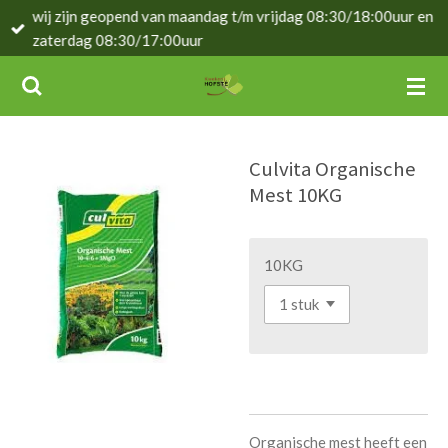
wij zijn geopend van maandag t/m vrijdag 08:30/18:00uur en
Ga
zaterdag 08:30/17:00uur
direct
naar
de
hoofdinhoud
Culvita Organische
Mest 10KG
10KG
Organische mest heeft een