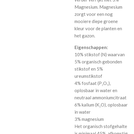
Magnesium. Magnesium
zorgt voor een nog
mooiere diepe groene
kleur voor de planten en
het gazon.
Eigenschappen:
10% stikstof (N) waarvan
5% organisch gebonden
stikstof en 5%
ureumstikstof
4% fosfaat (P₂O₅),
oplosbaar in water en
neutraal ammoniumcitraat
6% kalium (K₂O), oplosbaar
in water
3% magnesium
Het organisch stofgehalte
is minimaal 45%, afkomstig