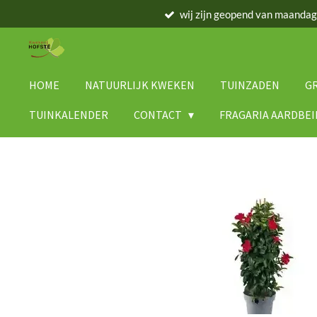
wij zijn geopend van maanda
Ga
direct
naar
de
hoofdinhoud
HOME
NATUURLIJK KWEKEN
TUINZADEN
G
TUINKALENDER
CONTACT
FRAGARIA AARDBE