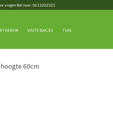
or vragen Bel naar: 0613202325
ANTHEMUM
VISITE BAKJES
TUIN
7 hoogte 60cm