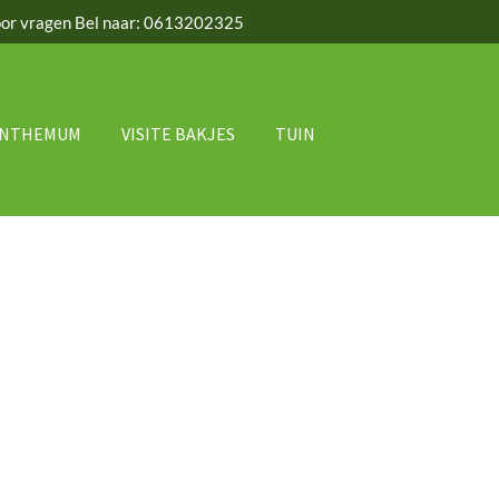
or vragen Bel naar: 0613202325
ANTHEMUM
VISITE BAKJES
TUIN