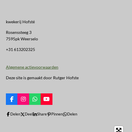
kwekerij Hofsté
Rosenssteeg 3
7595pk Weerselo
+31 613202325
Algemene actievoorwaarden
Deze site is gemaakt door Rutger Hofste
F
I
W
Y
a
n
h
o
c
s
a
u
Delen
Deel
Share
Pinnen
Delen
e
t
t
T
b
a
s
u
o
g
A
b