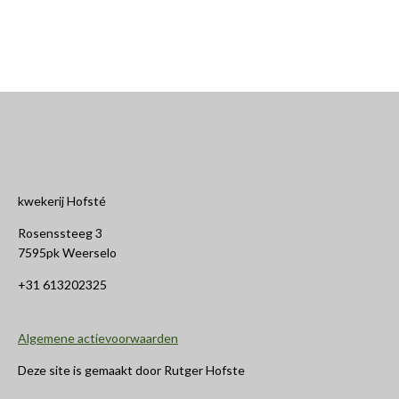
kwekerij Hofsté
Rosenssteeg 3
7595pk Weerselo
+31 613202325
Algemene actievoorwaarden
Deze site is gemaakt door Rutger Hofste