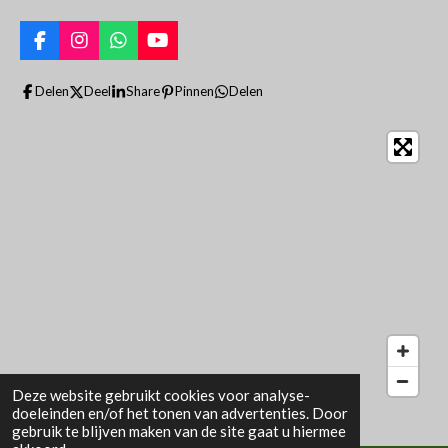
F
I
W
Y
a
n
h
o
c
s
a
u
Delen
Deel
Share
Pinnen
Delen
e
t
t
T
b
a
s
u
o
g
A
b
o
r
p
e
k
a
p
m
Deze website gebruikt cookies voor analyse-
doeleinden en/of het tonen van advertenties. Door
gebruik te blijven maken van de site gaat u hiermee