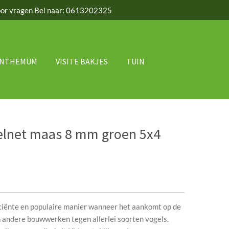
or vragen Bel naar: 0613202325
ANTHEMUM
VISITE BAKJES
TUIN
elnet maas 8 mm groen 5x4
iciënte en populaire manier wanneer het aankomt op de
andere bouwwerken tegen allerlei soorten vogels.