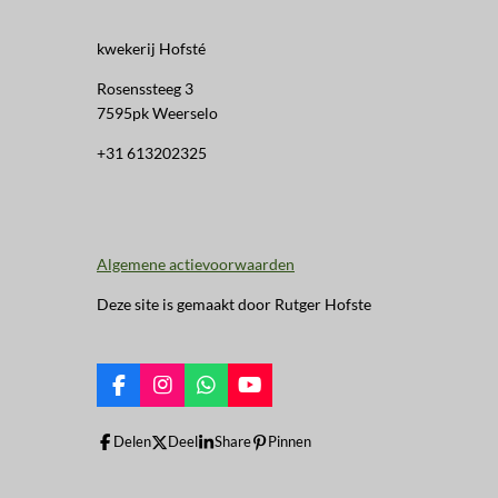
kwekerij Hofsté
Rosenssteeg 3
7595pk Weerselo
+31 613202325
Algemene actievoorwaarden
Deze site is gemaakt door Rutger Hofste
F
I
W
Y
a
n
h
o
c
s
a
u
Delen
Deel
Share
Pinnen
e
t
t
T
b
a
s
u
o
g
A
b