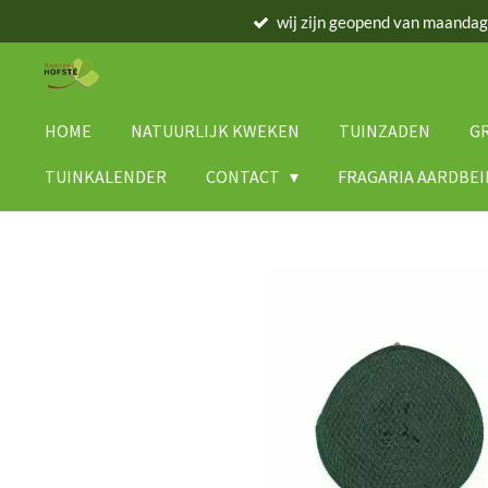
wij zijn geopend van maanda
Ga
direct
naar
de
hoofdinhoud
HOME
NATUURLIJK KWEKEN
TUINZADEN
G
TUINKALENDER
CONTACT
FRAGARIA AARDBE