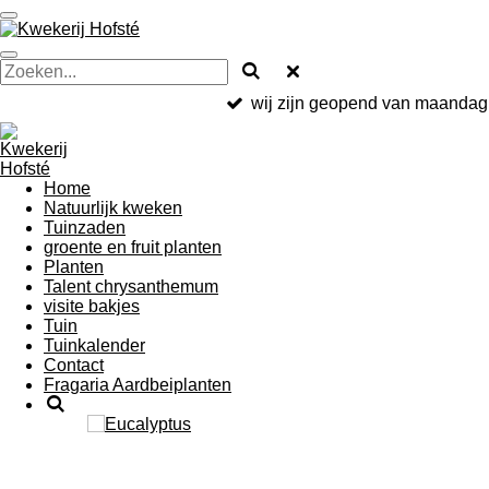
Ga
direct
naar
de
hoofdinhoud
wij zijn geopend van maandag 
Home
Natuurlijk kweken
Tuinzaden
groente en fruit planten
Planten
Talent chrysanthemum
visite bakjes
Tuin
Tuinkalender
Contact
Fragaria Aardbeiplanten