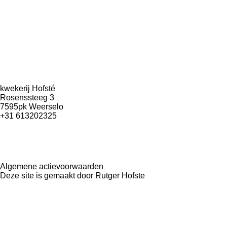
kwekerij Hofsté
Rosenssteeg 3
7595pk Weerselo
+31 613202325
Algemene actievoorwaarden
Deze site is gemaakt door Rutger Hofste
F
I
W
Y