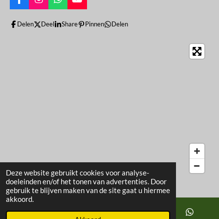
F
I
W
Y
a
n
h
o
c
s
a
u
Delen
Deel
Share
Pinnen
Delen
e
t
t
T
b
a
s
u
o
g
A
b
o
r
p
e
k
a
p
m
Deze website gebruikt cookies voor analyse-
doeleinden en/of het tonen van advertenties. Door
gebruik te blijven maken van de site gaat u hiermee
akkoord.