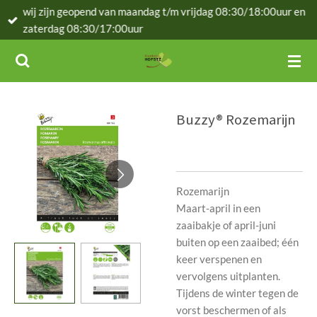
wij zijn geopend van maandag t/m vrijdag 08:30/18:00uur en
Ga
zaterdag 08:30/17:00uur
direct
naar
de
hoofdinhoud
Buzzy® Rozemarijn
Rozemarijn
Maart-april in een
zaaibakje of april-juni
buiten op een zaaibed; één
keer verspenen en
vervolgens uitplanten.
Tijdens de winter tegen de
vorst beschermen of als