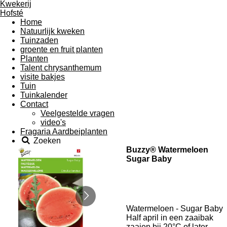
Home
Natuurlijk kweken
Tuinzaden
groente en fruit planten
Planten
Talent chrysanthemum
visite bakjes
Tuin
Tuinkalender
Contact
Veelgestelde vragen
video's
Fragaria Aardbeiplanten
Zoeken
Buzzy® Watermeloen
Sugar Baby
Watermeloen - Sugar Baby
Half april in een zaaibak
zaaien bij 20°C of later