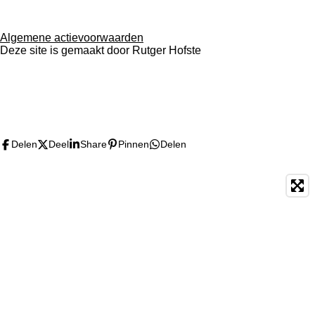
Algemene actievoorwaarden
Deze site is gemaakt door Rutger Hofste
F
I
W
Y
a
n
h
o
c
s
a
u
Delen
Deel
Share
Pinnen
Delen
e
t
t
T
b
a
s
u
o
g
A
b
o
r
p
e
k
a
p
m