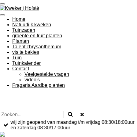
Ga
direct
naar
Home
de
Natuurlijk kweken
hoofdinhoud
Tuinzaden
groente en fruit planten
Planten
Talent chrysanthemum
visite bakjes
Tuin
Tuinkalender
Contact
Veelgestelde vragen
video's
Fragaria Aardbeiplanten
wij zijn geopend van maandag t/m vrijdag 08:30/18:00uur
en zaterdag 08:30/17:00uur