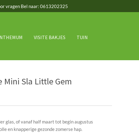
or vragen Bel naar: 0613202325
ANTHEMUM
VISITE BAKJES
TUIN
Mini Sla Little Gem
r glas, of vanaf half maart tot begin augustus
volle en knapperige gezonde zomerse hap.