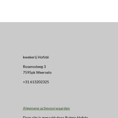
kwekerij Hofsté
Rosenssteeg 3
7595pk Weerselo
+31 613202325
Algemene actievoorwaarden
Deze site is gemaakt door Rutger Hofste