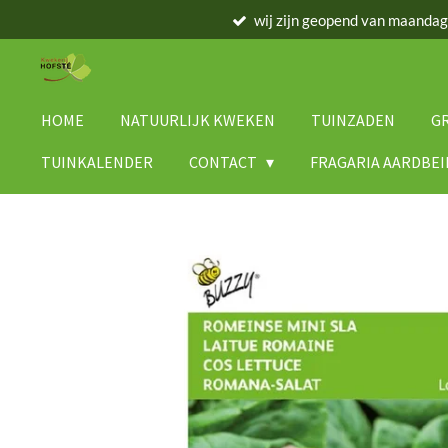
wij zijn geopend van maanda
Ga
direct
naar
de
hoofdinhoud
HOME
NATUURLIJK KWEKEN
TUINZADEN
G
TUINKALENDER
CONTACT
FRAGARIA AARDBE