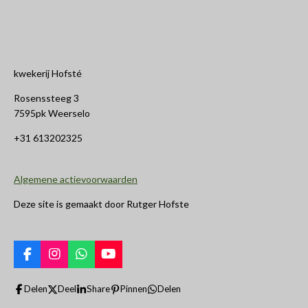
kwekerij Hofsté
Rosenssteeg 3
7595pk Weerselo
+31 613202325
Algemene actievoorwaarden
Deze site is gemaakt door Rutger Hofste
F
I
W
Y
a
n
h
o
c
s
a
u
Delen
Deel
Share
Pinnen
Delen
e
t
t
T