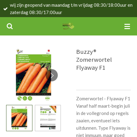
wij zijn geopend van maandag t/m vrijdag 08:30/18:00uur en
Ga
zaterdag 08:30/17:00uur
direct
naar
de
hoofdinhoud
Buzzy®
Zomerwortel
Flyaway F1
Zomerwortel - Flyaway F1
Vanaf half maart-begin juli
in de vollegrond op regels
zaaien, eventueel iets
uitdunnen. Type Flyaway is
niet immuum, maar goed