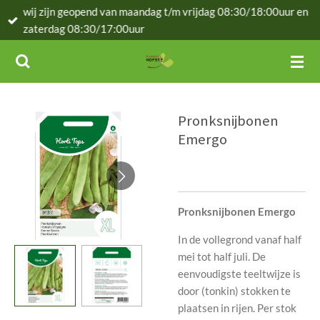
wij zijn geopend van maandag t/m vrijdag 08:30/18:00uur en
Ga
zaterdag 08:30/17:00uur
direct
naar
de
hoofdinhoud
Pronksnijbonen
Emergo
Pronksnijbonen Emergo
In de vollegrond vanaf half
mei tot half juli. De
eenvoudigste teeltwijze is
door (tonkin) stokken te
plaatsen in rijen. Per stok