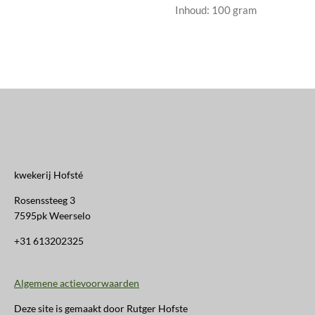
Inhoud: 100 gram
kwekerij Hofsté
Rosenssteeg 3
7595pk Weerselo
+31 613202325
Algemene actievoorwaarden
Deze site is gemaakt door Rutger Hofste