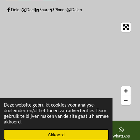
a
n
h
o
c
s
a
u
Delen
Deel
Share
Pinnen
Delen
e
t
t
T
b
a
s
u
o
g
A
b
o
r
p
e
k
a
p
m
Deze website gebruikt cookies voor analyse-
doeleinden en/of het tonen van advertenties. Door
gebruik te blijven maken van de site gaat u hiermee
akkoord.
Akkoord
Telefoonnummer
Kaart
Facebook
WhatsApp