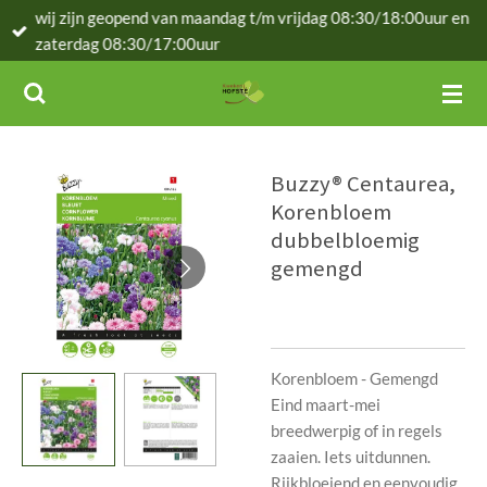
wij zijn geopend van maandag t/m vrijdag 08:30/18:00uur en
Ga
zaterdag 08:30/17:00uur
direct
naar
de
hoofdinhoud
Buzzy® Centaurea,
Korenbloem
dubbelbloemig
gemengd
Korenbloem - Gemengd
Eind maart-mei
breedwerpig of in regels
zaaien. Iets uitdunnen.
Rijkbloeiend en eenvoudig