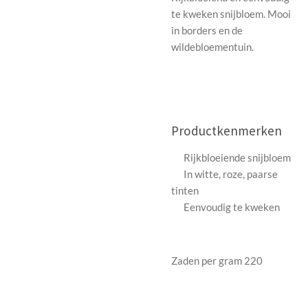
te kweken snijbloem. Mooi
in borders en de
wildebloementuin.
Productkenmerken
Rijkbloeiende snijbloem
In witte, roze, paarse
tinten
Eenvoudig te kweken
Zaden per gram 220