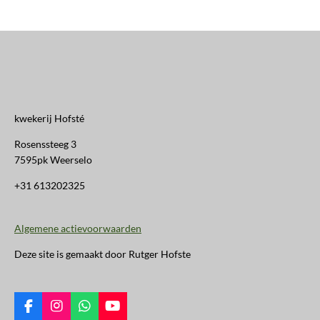
kwekerij Hofsté
Rosenssteeg 3
7595pk Weerselo
+31 613202325
Algemene actievoorwaarden
Deze site is gemaakt door Rutger Hofste
F
I
W
Y