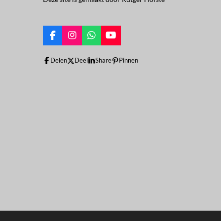
F
I
W
Y
a
n
h
o
c
s
a
u
Delen
Deel
Share
Pinnen
e
t
t
T
b
a
s
u
o
g
A
b
o
r
p
e
k
a
p
m