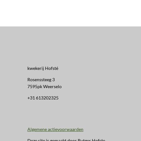
kwekerij Hofsté
Rosenssteeg 3
7595pk Weerselo
+31 613202325
Algemene actievoorwaarden
Deze site is gemaakt door Rutger Hofste