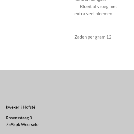
Bloeit al vroeg met
extra veel bloemen
Zaden per gram 12
kwekerij Hofsté
Rosenssteeg 3
7595pk Weerselo