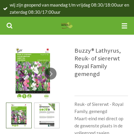
wij zijn geopend van maandag t/m vrijdag 08:30/18:00uur en
Ga
zaterdag 08:30/17:00uur
direct
naar
de
hoofdinhoud
Buzzy® Lathyrus,
Reuk- of siererwt
Royal Family
gemengd
Reuk- of Siererwt - Royal
Family, gemengd
Maart-eind mei direct op
de gewenste plaats in de
vollegrond zaaien.