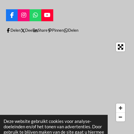
F
I
W
Y
a
n
h
o
c
s
a
u
Delen
Deel
Share
Pinnen
Delen
e
t
t
T
b
a
s
u
o
g
A
b
o
r
p
e
k
a
p
m
Deze website gebruikt cookies voor analyse-
doeleinden en/of het tonen van advertenties. Door
gebruik te blijven maken van de site gaat u hiermee