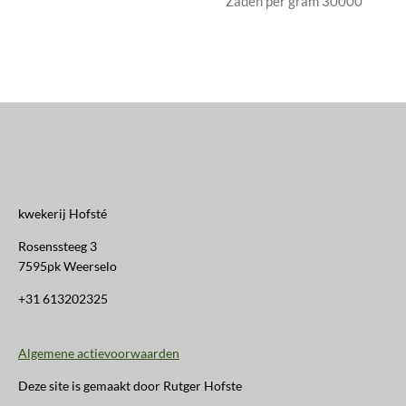
Zaden per gram 30000
kwekerij Hofsté
Rosenssteeg 3
7595pk Weerselo
+31 613202325
Algemene actievoorwaarden
Deze site is gemaakt door Rutger Hofste