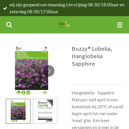
wij zijn geopend van maandag t/m vrijdag 08:30/18:00uur en
Ga
zaterdag 08:30/17:00uur
direct
naar
de
hoofdinhoud
Buzzy® Lobelia,
Hanglobelia
Sapphire
Hanglobelia - Sapphire
Februari-half april in een
kweekbak bij 20°C of vanaf
begin april tot mei onder
‘koud’ glas. Eén keer
verspenen en in mei in de