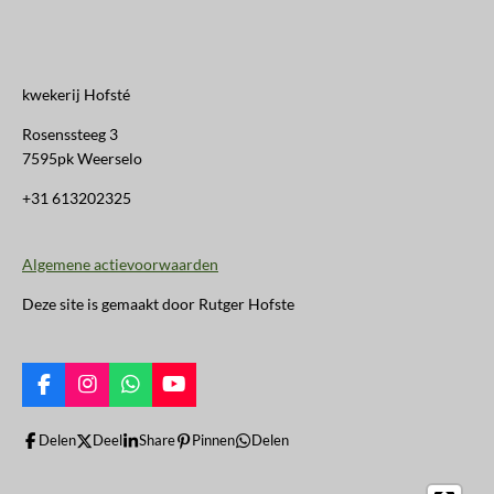
kwekerij Hofsté
Rosenssteeg 3
7595pk Weerselo
+31 613202325
Algemene actievoorwaarden
Deze site is gemaakt door Rutger Hofste
F
I
W
Y
a
n
h
o
c
s
a
u
Delen
Deel
Share
Pinnen
Delen
e
t
t
T
b
a
s
u
o
g
A
b