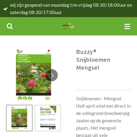
wij zijn geopend van maandag t/m vrijdag 08:30/18:00uur en
Ga
zaterdag 08:30/17:00uur
direct
naar
de
hoofdinhoud
Buzzy®
Snijbloemen
Mengsel
Snijbloemen - Mengsel
Half april-eind mei direct in
de vollegrond breedwerpig
zaaien op de gewenste
plaats. Het mengsel
bestaat uit vele