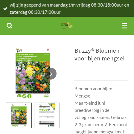
wij zijn geopend van maandag t/m vrijdag 08:30/18:00uur en
Ga
zaterdag 08:30/17:00uur
direct
naar
de
hoofdinhoud
Buzzy® Bloemen
voor bijen mengsel
Bloemen voor bijen -
Mengsel
Maart-eind juni
breedwerpig in de
vollegrond zaaien. Gebruik
2-3 gram per m2. Een mooi
laagblijvend mengsel met