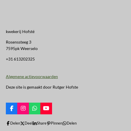
kwekerij Hofsté
Rosenssteeg 3
7595pk Weerselo
+31 613202325
Algemene actievoorwaarden
Deze site is gemaakt door Rutger Hofste
F
I
W
Y
a
n
h
o
c
s
a
u
Delen
Deel
Share
Pinnen
Delen
e
t
t
T