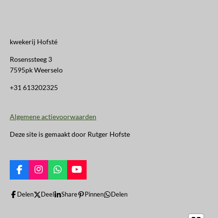
kwekerij Hofsté
Rosenssteeg 3
7595pk Weerselo
+31 613202325
Algemene actievoorwaarden
Deze site is gemaakt door Rutger Hofste
F
I
W
Y
a
n
h
o
c
s
a
u
Delen
Deel
Share
Pinnen
Delen
e
t
t
T
b
a
s
u
o
g
A
b