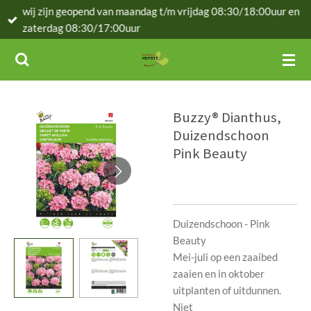
wij zijn geopend van maandag t/m vrijdag 08:30/18:00uur en
Ga
zaterdag 08:30/17:00uur
direct
naar
de
hoofdinhoud
Buzzy® Dianthus,
Duizendschoon
Pink Beauty
Duizendschoon - Pink
Beauty
Mei-juli op een zaaibed
zaaien en in oktober
uitplanten of uitdunnen.
Niet