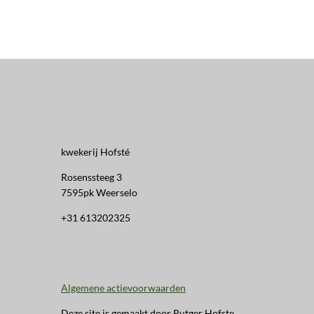
kwekerij Hofsté
Rosenssteeg 3
7595pk Weerselo
+31 613202325
Algemene actievoorwaarden
Deze site is gemaakt door Rutger Hofste