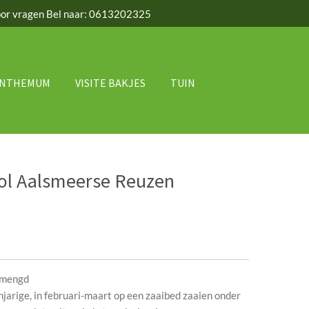
or vragen Bel naar: 0613202325
ANTHEMUM
VISITE BAKJES
TUIN
ool Aalsmeerse Reuzen
emengd
njarige, in februari-maart op een zaaibed zaaien onder