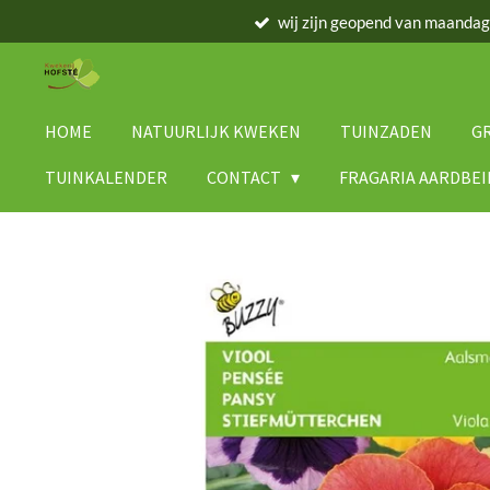
wij zijn geopend van maanda
Ga
direct
naar
de
hoofdinhoud
HOME
NATUURLIJK KWEKEN
TUINZADEN
G
TUINKALENDER
CONTACT
FRAGARIA AARDBE