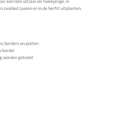
oor een late uitzaai als tweejarige, in
en zaaibed zaaien en in de herfst uitplanten.
, borders en potten
w border
g worden geteeld