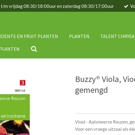
g t/m vrijdag 08:30/18:00uur en zaterdag 08:30/17:00uur
Vo
ROENTE EN FRUIT PLANTEN
PLANTEN
TALENT CHRYS
IPLANTEN
Buzzy® Viola, Vi
gemengd
Viool - Aalsmeerse Reuzen, g
Voor een vroege uitzaai als éé