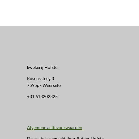
kwekerij Hofsté
Rosenssteeg 3
7595pk Weerselo
+31 613202325
Algemene actievoorwaarden
Deze site is gemaakt door Rutger Hofste