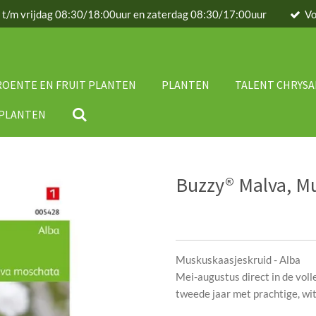
g t/m vrijdag 08:30/18:00uur en zaterdag 08:30/17:00uur
Vo
ROENTE EN FRUIT PLANTEN
PLANTEN
TALENT CHRYS
IPLANTEN
Buzzy® Malva, Mu
Muskuskaasjeskruid - Alba
Mei-augustus direct in de voll
tweede jaar met prachtige, wi