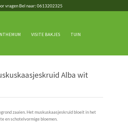
or vragen Bel naar: 0613202325
ANTHEMUM
VISITE BAKJES
TUIN
skuskaasjeskruid Alba wit
egrond zaaien. Het muskuskaasjeskruid bloeit in het
tte en schotelvormige bloemen.