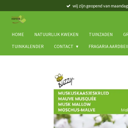
wij zijn geopend van maanda
Ga
direct
naar
de
hoofdinhoud
HOME
NATUURLIJK KWEKEN
TUINZADEN
G
TUINKALENDER
CONTACT
FRAGARIA AARDBE