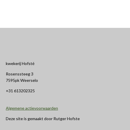
kwekerij Hofsté
Rosenssteeg 3
7595pk Weerselo
+31 613202325
Algemene actievoorwaarden
Deze site is gemaakt door Rutger Hofste