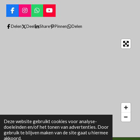
F
I
W
Y
a
n
h
o
c
s
a
u
Delen
Deel
Share
Pinnen
Delen
e
t
t
T
b
a
s
u
o
g
A
b
o
r
p
e
k
a
p
m
Deze website gebruikt cookies voor analyse-
doeleinden en/of het tonen van advertenties. Door
gebruik te blijven maken van de site gaat u hiermee
akkoord.