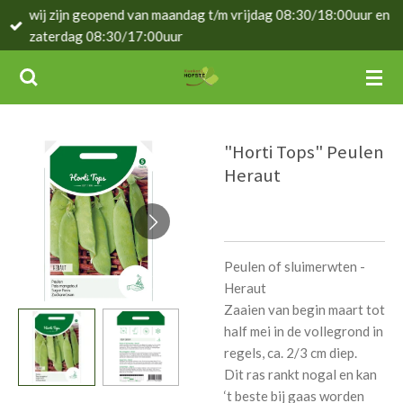
wij zijn geopend van maandag t/m vrijdag 08:30/18:00uur en
Ga
zaterdag 08:30/17:00uur
direct
naar
de
hoofdinhoud
"Horti Tops" Peulen
Heraut
Peulen of sluimerwten -
Heraut
Zaaien van begin maart tot
half mei in de vollegrond in
regels, ca. 2/3 cm diep.
Dit ras rankt nogal en kan
‘t beste bij gaas worden