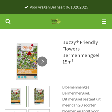
Ga
Voor vragen Bel naar: 0613202325
direct
naar
de
hoofdinhoud
Buzzy® Friendly
Flowers
Bermenmengsel
15m²
Bloemenmengsel
Bermenmengsel.
Dit mengsel bestaat uit
meer dan 20 soorten
bloemen en zorgt voor