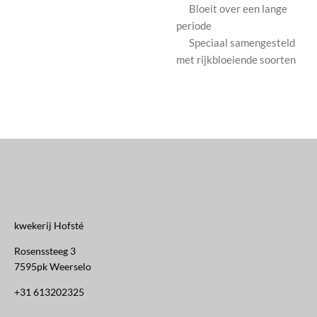
Bloeit over een lange
periode
Speciaal samengesteld
met rijkbloeiende soorten
kwekerij Hofsté
Rosenssteeg 3
7595pk Weerselo
+31 613202325