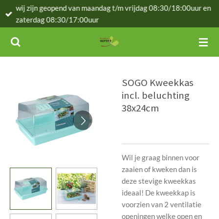
wij zijn geopend van maandag t/m vrijdag 08:30/18:00uur en
Ga
zaterdag 08:30/17:00uur
direct
naar
de
hoofdinhoud
SOGO Kweekkas
incl. beluchting
38x24cm
Wil je graag binnen voor
zaaien of kweken dan is
deze stevige kweekkas
ideaal! De kweekkap is
voorzien van 2 ventilatie
openingen welke open en