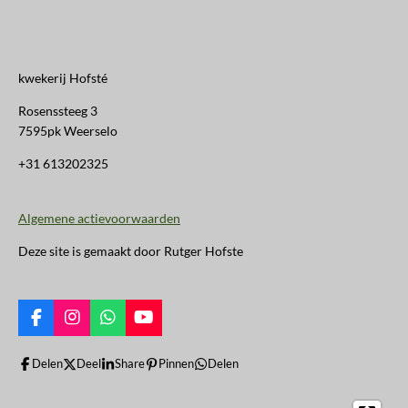
kwekerij Hofsté
Rosenssteeg 3
7595pk Weerselo
+31 613202325
Algemene actievoorwaarden
Deze site is gemaakt door Rutger Hofste
F
I
W
Y
a
n
h
o
c
s
a
u
Delen
Deel
Share
Pinnen
Delen
e
t
t
T
b
a
s
u
o
g
A
b