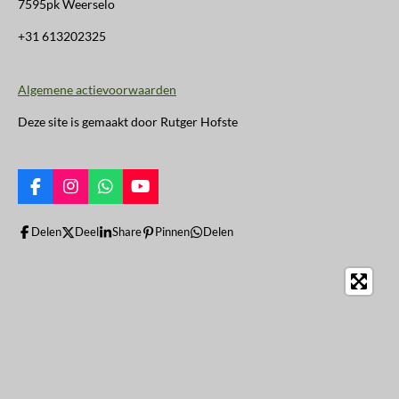
7595pk Weerselo
+31 613202325
Algemene actievoorwaarden
Deze site is gemaakt door Rutger Hofste
F
I
W
Y
a
n
h
o
c
s
a
u
Delen
Deel
Share
Pinnen
Delen
e
t
t
T
b
a
s
u
o
g
A
b
o
r
p
e
k
a
p
m