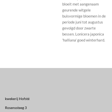
bloeit met aangenaam
geurende witgele
buisvormige bloemen in de
periode juni tot augustus
gevolgd door zwarte
bessen. Lonicera japonica
'halliana' goed winterhard.
kwekerij Hofsté
Rosenssteeg 3