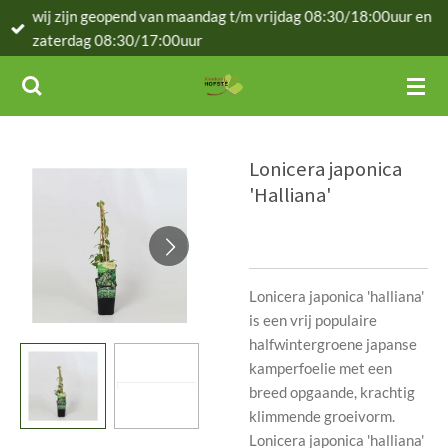
wij zijn geopend van maandag t/m vrijdag 08:30/18:00uur en
Ga
zaterdag 08:30/17:00uur
direct
naar
de
hoofdinhoud
Lonicera japonica
'Halliana'
Lonicera japonica 'halliana'
is een vrij populaire
halfwintergroene japanse
kamperfoelie met een
breed opgaande, krachtig
klimmende groeivorm.
Lonicera japonica 'halliana'