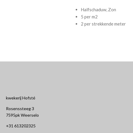
Halfschaduw, Zon
5 per m2
2 per strekkende meter
kwekerij Hofsté
Rosenssteeg 3
7595pk Weerselo
+31 613202325