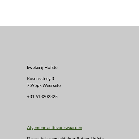
kwekerij Hofsté
Rosenssteeg 3
7595pk Weerselo
+31 613202325
Algemene actievoorwaarden
Deze site is gemaakt door Rutger Hofste