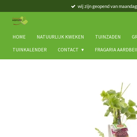
wij zijn geopend van maanda
Ga
direct
naar
de
hoofdinhoud
HOME
NATUURLIJK KWEKEN
TUINZADEN
G
TUINKALENDER
CONTACT
FRAGARIA AARDBE