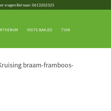
or vragen Bel naar: 0613202325
ANTHEMUM
VISITE BAKJES
TUIN
Kruising braam-framboos-