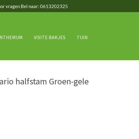
or vragen Bel naar: 0613202325
ANTHEMUM
VISITE BAKJES
TUIN
rio halfstam Groen-gele