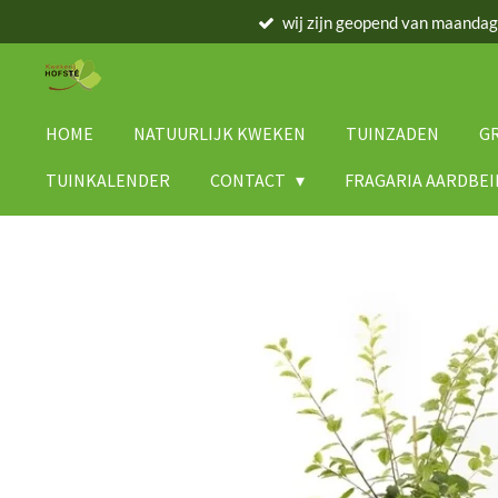
wij zijn geopend van maanda
Ga
direct
naar
de
hoofdinhoud
HOME
NATUURLIJK KWEKEN
TUINZADEN
G
TUINKALENDER
CONTACT
FRAGARIA AARDBE