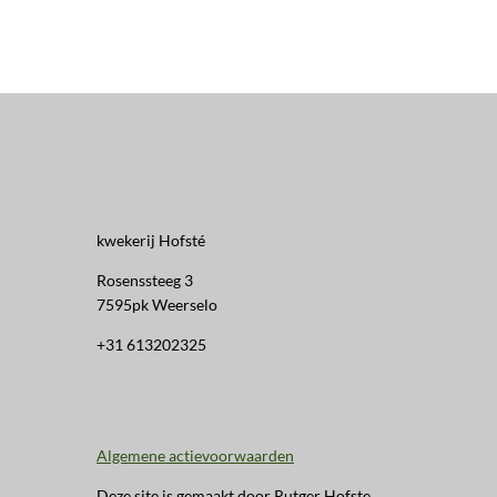
kwekerij Hofsté
Rosenssteeg 3
7595pk Weerselo
+31 613202325
Algemene actievoorwaarden
Deze site is gemaakt door Rutger Hofste