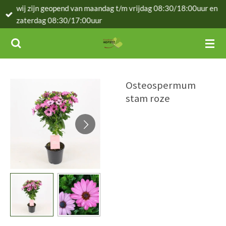
wij zijn geopend van maandag t/m vrijdag 08:30/18:00uur en
Ga
zaterdag 08:30/17:00uur
direct
naar
de
hoofdinhoud
Osteospermum
stam roze