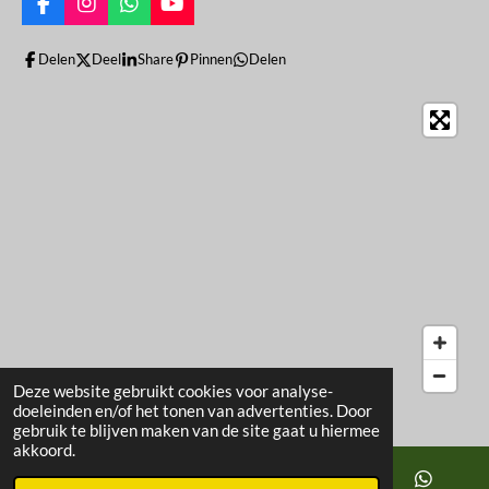
F
I
W
Y
a
n
h
o
c
s
a
u
Delen
Deel
Share
Pinnen
Delen
e
t
t
T
b
a
s
u
o
g
A
b
o
r
p
e
k
a
p
m
Deze website gebruikt cookies voor analyse-
doeleinden en/of het tonen van advertenties. Door
gebruik te blijven maken van de site gaat u hiermee
akkoord.