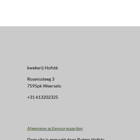
kwekerij Hofsté
Rosenssteeg 3
7595pk Weerselo
+31 613202325
Algemene actievoorwaarden
Deze site is gemaakt door Rutger Hofste