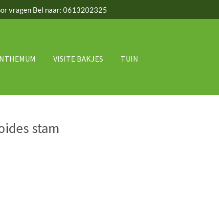
or vragen Bel naar: 0613202325
ANTHEMUM
VISITE BAKJES
TUIN
oides stam