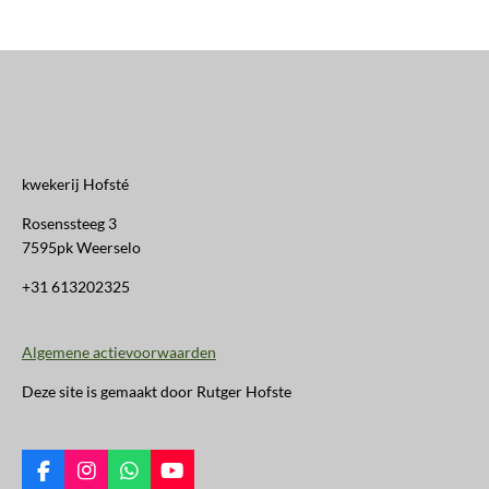
kwekerij Hofsté
Rosenssteeg 3
7595pk Weerselo
+31 613202325
Algemene actievoorwaarden
Deze site is gemaakt door Rutger Hofste
F
I
W
Y