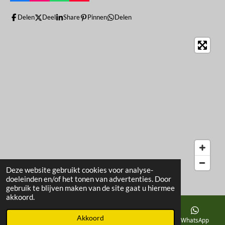
a
n
h
o
c
s
a
u
Delen
Deel
Share
Pinnen
Delen
e
t
t
T
b
a
s
u
o
g
A
b
o
r
p
e
k
a
p
m
Deze website gebruikt cookies voor analyse-
doeleinden en/of het tonen van advertenties. Door
gebruik te blijven maken van de site gaat u hiermee
akkoord.
Akkoord
Telefoonnummer
Kaart
Facebook
WhatsApp