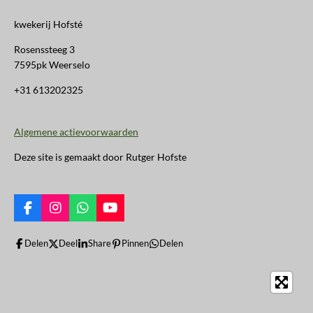
kwekerij Hofsté
Rosenssteeg 3
7595pk Weerselo
+31 613202325
Algemene actievoorwaarden
Deze site is gemaakt door Rutger Hofste
F
I
W
Y
a
n
h
o
c
s
a
u
Delen
Deel
Share
Pinnen
Delen
e
t
t
T
b
a
s
u
o
g
A
b
o
r
p
e
k
a
p