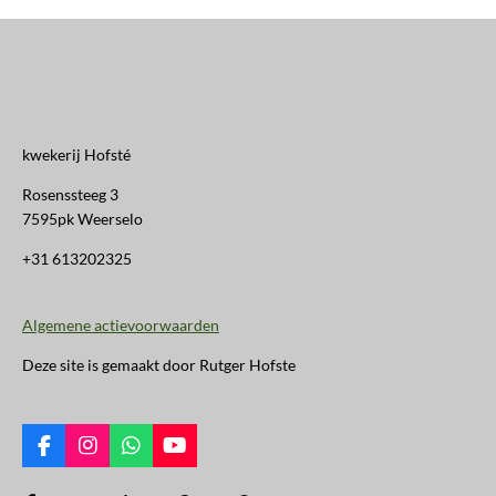
kwekerij Hofsté
Rosenssteeg 3
7595pk Weerselo
+31 613202325
Algemene actievoorwaarden
Deze site is gemaakt door Rutger Hofste
F
I
W
Y
a
n
h
o
c
s
a
u