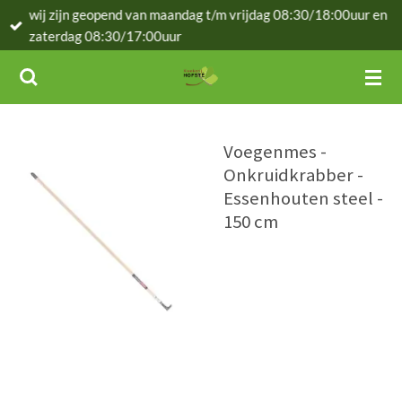
wij zijn geopend van maandag t/m vrijdag 08:30/18:00uur en
Ga
zaterdag 08:30/17:00uur
direct
naar
de
hoofdinhoud
Voegenmes -
Onkruidkrabber -
Essenhouten steel -
150 cm