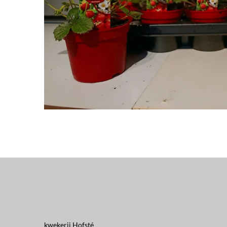
kwekerij Hofsté