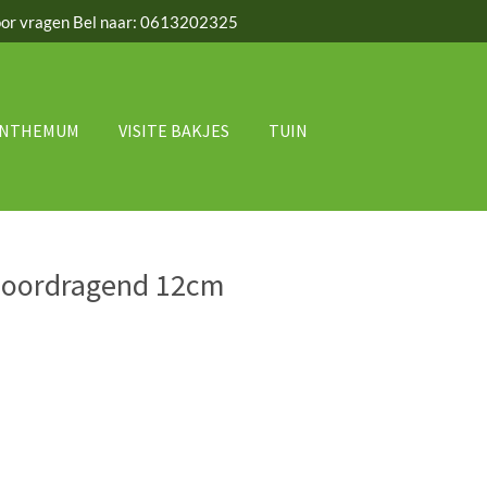
or vragen Bel naar: 0613202325
ANTHEMUM
VISITE BAKJES
TUIN
doordragend 12cm