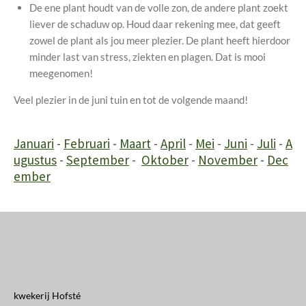
De ene plant houdt van de volle zon, de andere plant zoekt
liever de schaduw op. Houd daar rekening mee, dat geeft
zowel de plant als jou meer plezier. De plant heeft hierdoor
minder last van stress, ziekten en plagen. Dat is mooi
meegenomen!
Veel plezier in de juni tuin en tot de volgende maand!
Januari
-
Februari
-
Maart
-
April
-
Mei
-
Juni
-
Juli
-
A
ugustus
-
September
-
Oktober
-
November
-
Dec
ember
kwekerij Hofsté