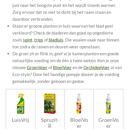
juni naar het hoogste punt én het wordt steeds warmer.
Zorg ervoor dat ze niet te dicht bij het raam staan en
daardoor verbranden.
Staan er groene planten in huis waarvan het blad geel
verkleurd? Check de bladeren dan goed op ongedierte
zoals
spint
,
trips
of
bladluis
. Die waaien vaak naar binnen
toe zodra de ramen en deuren weer openstaan.
De groei zit er flink in, geef al je kamerplanten een goede
natuurlijke voeding om de één à twee weken. Ken je onze
nieuwe
GroenVoer
of
BloeiVoer
en de
OrchideeVoer
al van
Eco-style? Door het handige pompje doseer je de voeding
gemakkelijk, zonder geknoei en gedoe.
LuisVrij
Spruzit-
BloeiVo
GroenVo
R
er
er