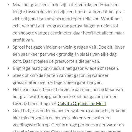
Maai het gras eens in de vijf tot zeven dagen. Houd een
lengte tussen de vier en vijf centimeter aan zodat het gras
zichzelf goed kan beschermen tegen felle zon. Wordt het
echt warm? Laat het gras dan gerust langer groeien tot
een hoogte van zes centimeter, daar heeft het alleen maar
profijt van.
Sproei het gazon indien er weinig regen valt. Doe dit liever
een paar keer per week grondig, in plaats van elke dag
kort. Daar groeien de graswortels dieper van.
Blijf regelmatig onkruid uit het gazon wieden of steken.
Steek of knip de kanten van het gazon bij wanneer
grassprieten over de tegels heen gaan hangen.
Heb je in maart bemest en zie je dat eind juni de kleur van
het gras wat terug gaat lopen? Geef het gazon dan een
tweede bemesting met
Culvita Organische Mest
.
Geef het gras onder de bomen wat extra aandacht, er komt
hier minder zon en de bomen slokken veel water en
voedingsstoffen op. Geef in droge periodes meer water en
strooi af en toe wat
Graszaad-Herstel
om het gazon mooi